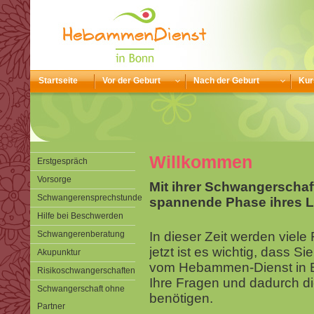
Startseite
Vor der Geburt
Nach der Geburt
Kur
Willkommen
Erstgespräch
Vorsorge
Mit ihrer Schwangerschaf
Schwangerensprechstunde
spannende Phase ihres L
Hilfe bei Beschwerden
Schwangerenberatung
In dieser Zeit werden viel
jetzt ist es wichtig, dass S
Akupunktur
vom Hebammen-Dienst in B
Risikoschwangerschaften
Ihre Fragen und dadurch di
Schwangerschaft ohne
benötigen.
Partner