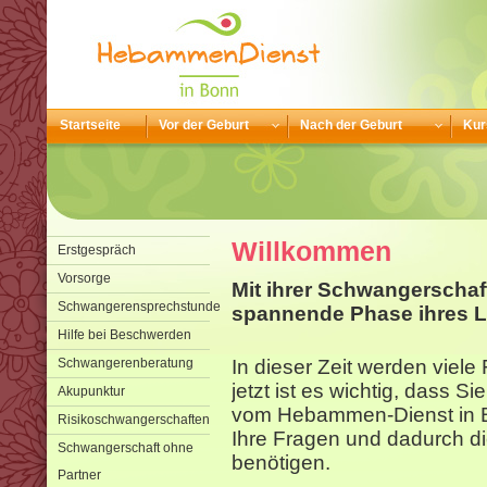
Startseite
Vor der Geburt
Nach der Geburt
Kur
Willkommen
Erstgespräch
Vorsorge
Mit ihrer Schwangerschaf
Schwangerensprechstunde
spannende Phase ihres L
Hilfe bei Beschwerden
Schwangerenberatung
In dieser Zeit werden viel
jetzt ist es wichtig, dass S
Akupunktur
vom Hebammen-Dienst in B
Risikoschwangerschaften
Ihre Fragen und dadurch di
Schwangerschaft ohne
benötigen.
Partner