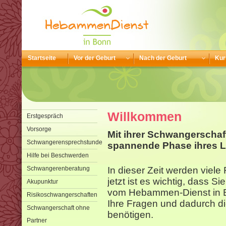
Startseite
Vor der Geburt
Nach der Geburt
Kur
Willkommen
Erstgespräch
Vorsorge
Mit ihrer Schwangerschaf
Schwangerensprechstunde
spannende Phase ihres L
Hilfe bei Beschwerden
Schwangerenberatung
In dieser Zeit werden viel
jetzt ist es wichtig, dass S
Akupunktur
vom Hebammen-Dienst in B
Risikoschwangerschaften
Ihre Fragen und dadurch di
Schwangerschaft ohne
benötigen.
Partner