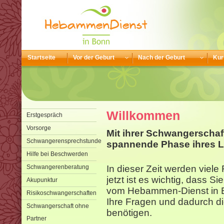
Startseite
Vor der Geburt
Nach der Geburt
Kur
Willkommen
Erstgespräch
Vorsorge
Mit ihrer Schwangerschaf
Schwangerensprechstunde
spannende Phase ihres L
Hilfe bei Beschwerden
Schwangerenberatung
In dieser Zeit werden viel
jetzt ist es wichtig, dass S
Akupunktur
vom Hebammen-Dienst in B
Risikoschwangerschaften
Ihre Fragen und dadurch di
Schwangerschaft ohne
benötigen.
Partner