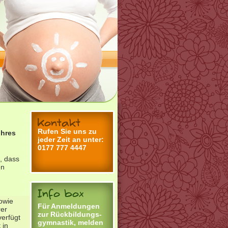
Rufen Sie uns zu
ihres
jeder Zeit an unter:
0177 777 4447
, dass
en
sowie
Für Anmeldungen
rer
zur Rückbildungs-
verfügt
gymnastik, melden
 in