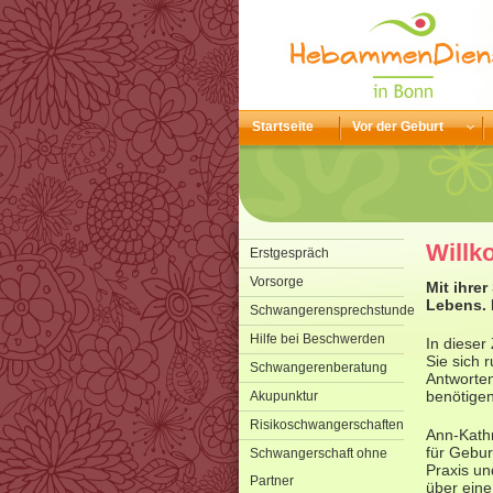
Startseite
Vor der Geburt
Will
Erstgespräch
Vorsorge
Mit ihre
Lebens. 
Schwangerensprechstunde
Hilfe bei Beschwerden
In dieser
Sie sich
Schwangerenberatung
Antworten
benötigen
Akupunktur
Risikoschwangerschaften
Ann-Kathr
für Gebu
Schwangerschaft ohne
Praxis un
Partner
über eine