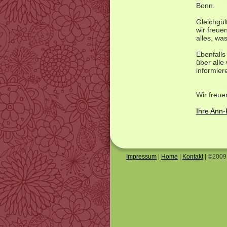
Bonn.
Gleichgül
wir freue
alles, wa
Ebenfalls
über alle
informier
Wir freue
Ihre Ann
Impressum
|
Home
|
Kontakt
| ©2009 