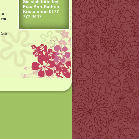
Sie sich bitte bei
Frau Ann-Kathrin
Krista unter 0177
 an,
777 4447
 wir
 Sie