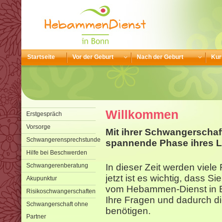
Startseite
Vor der Geburt
Nach der Geburt
Kur
Willkommen
Erstgespräch
Vorsorge
Mit ihrer Schwangerschaf
Schwangerensprechstunde
spannende Phase ihres L
Hilfe bei Beschwerden
Schwangerenberatung
In dieser Zeit werden viel
jetzt ist es wichtig, dass S
Akupunktur
vom Hebammen-Dienst in B
Risikoschwangerschaften
Ihre Fragen und dadurch di
Schwangerschaft ohne
benötigen.
Partner