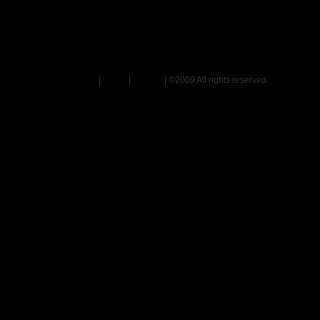
Ihre Ann-Kathrin Krista 
Impressum
|
Home
|
Kontakt
| ©2009 All rights reserved