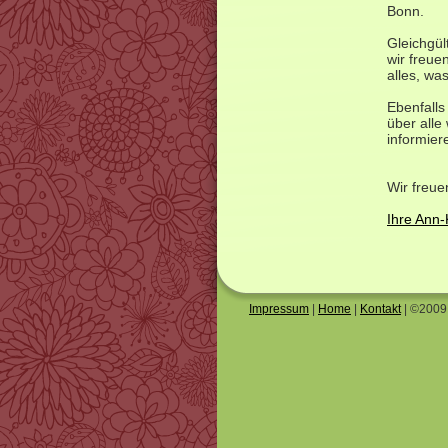
Bonn.
Gleichgül
wir freue
alles, wa
Ebenfalls
über alle
informier
Wir freue
Ihre Ann
Impressum
|
Home
|
Kontakt
| ©2009 