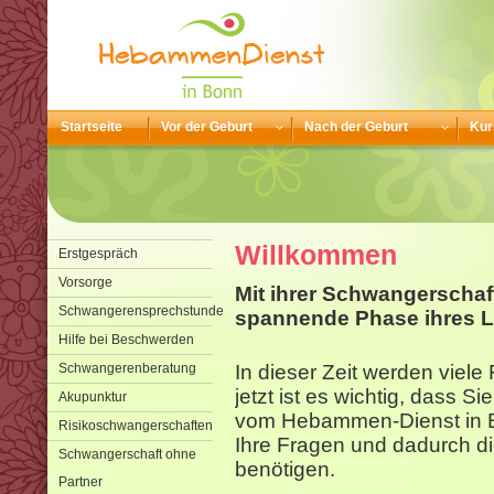
Startseite
Vor der Geburt
Nach der Geburt
Kur
Willkommen
Erstgespräch
Vorsorge
Mit ihrer Schwangerschaf
Schwangerensprechstunde
spannende Phase ihres L
Hilfe bei Beschwerden
Schwangerenberatung
In dieser Zeit werden viel
jetzt ist es wichtig, dass S
Akupunktur
vom Hebammen-Dienst in B
Risikoschwangerschaften
Ihre Fragen und dadurch di
Schwangerschaft ohne
benötigen.
Partner