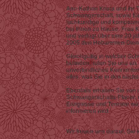
Ann-Kathrin Krista und ihr 
Schwangerschaft, sowie fü
fachkundige und kompetent
bei Ihnen zu Hause. Frau K
und verfügt über eine 20-jäh
2005 den Hebammen-Diens
Gleichgültig in welcher Sc
befinden, rufen Sie uns an,
unverbindliches Kennenler
alles, was Sie in den näch
Ebenfalls erhalten Sie von
Schwangerschafts-Planer, d
Ereignisse und Termine wä
informieren wird.
Wir freuen uns darauf, Sie