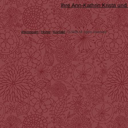
Ihre Ann-Kathrin Krista 
Impressum
|
Home
|
Kontakt
| ©2009 All rights reserved