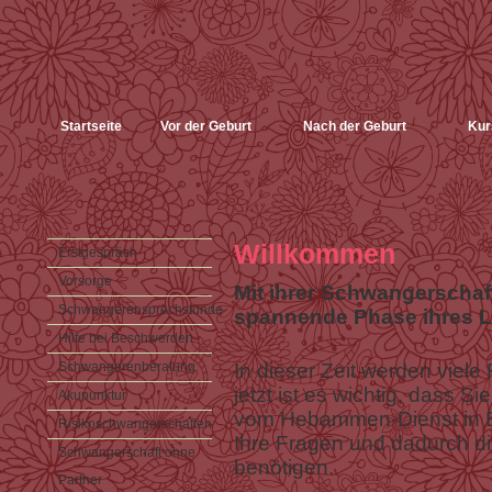
Startseite
Vor der Geburt
Nach der Geburt
Kur
Willkommen
Erstgespräch
Vorsorge
Mit ihrer Schwangerschaf
Schwangerensprechstunde
spannende Phase ihres L
Hilfe bei Beschwerden
Schwangerenberatung
In dieser Zeit werden viel
jetzt ist es wichtig, dass S
Akupunktur
vom Hebammen-Dienst in B
Risikoschwangerschaften
Ihre Fragen und dadurch di
Schwangerschaft ohne
benötigen.
Partner