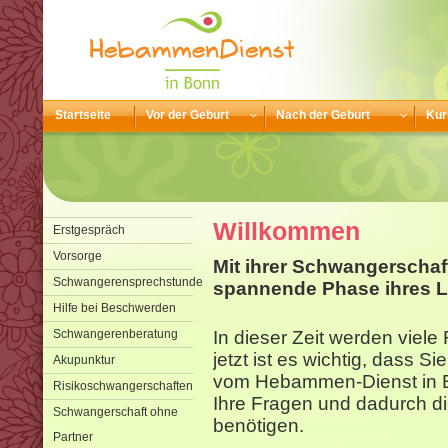
Startseite
Vor der Geburt
Nach der Geburt
Kur
Willkommen
Erstgespräch
Vorsorge
Mit ihrer Schwangerschaf
Schwangerensprechstunde
spannende Phase ihres L
Hilfe bei Beschwerden
Schwangerenberatung
In dieser Zeit werden viel
jetzt ist es wichtig, dass S
Akupunktur
vom Hebammen-Dienst in B
Risikoschwangerschaften
Ihre Fragen und dadurch di
Schwangerschaft ohne
benötigen.
Partner