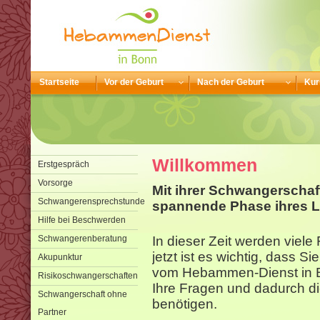
Startseite
Vor der Geburt
Nach der Geburt
Kur
Willkommen
Erstgespräch
Vorsorge
Mit ihrer Schwangerschaf
Schwangerensprechstunde
spannende Phase ihres L
Hilfe bei Beschwerden
Schwangerenberatung
In dieser Zeit werden viel
jetzt ist es wichtig, dass S
Akupunktur
vom Hebammen-Dienst in B
Risikoschwangerschaften
Ihre Fragen und dadurch di
Schwangerschaft ohne
benötigen.
Partner