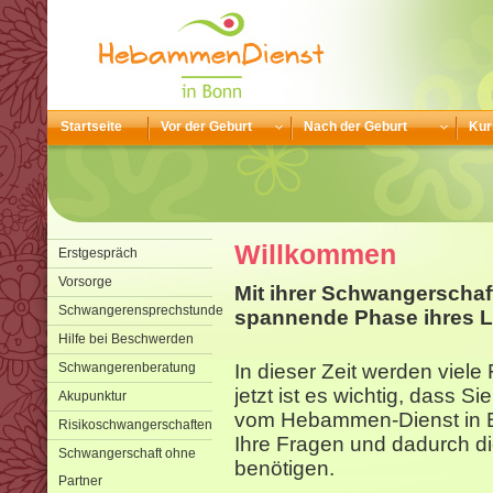
Startseite
Vor der Geburt
Nach der Geburt
Kur
Willkommen
Erstgespräch
Vorsorge
Mit ihrer Schwangerschaf
Schwangerensprechstunde
spannende Phase ihres L
Hilfe bei Beschwerden
Schwangerenberatung
In dieser Zeit werden viel
jetzt ist es wichtig, dass S
Akupunktur
vom Hebammen-Dienst in B
Risikoschwangerschaften
Ihre Fragen und dadurch di
Schwangerschaft ohne
benötigen.
Partner