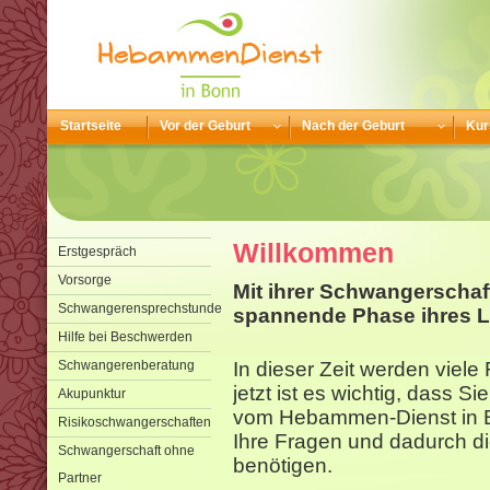
Startseite
Vor der Geburt
Nach der Geburt
Kur
Willkommen
Erstgespräch
Vorsorge
Mit ihrer Schwangerschaf
Schwangerensprechstunde
spannende Phase ihres L
Hilfe bei Beschwerden
Schwangerenberatung
In dieser Zeit werden viel
jetzt ist es wichtig, dass S
Akupunktur
vom Hebammen-Dienst in B
Risikoschwangerschaften
Ihre Fragen und dadurch di
Schwangerschaft ohne
benötigen.
Partner