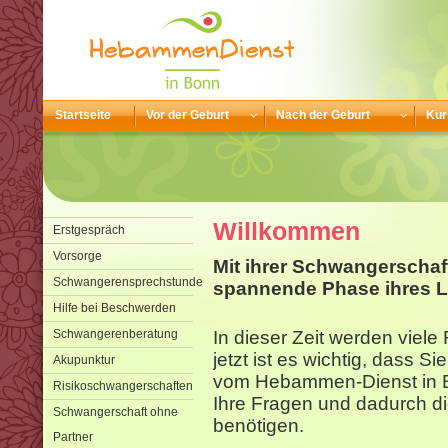
Startseite
Vor der Geburt
Nach der Geburt
Kur
Willkommen
Erstgespräch
Vorsorge
Mit ihrer Schwangerschaf
Schwangerensprechstunde
spannende Phase ihres L
Hilfe bei Beschwerden
Schwangerenberatung
In dieser Zeit werden viel
jetzt ist es wichtig, dass S
Akupunktur
vom Hebammen-Dienst in B
Risikoschwangerschaften
Ihre Fragen und dadurch di
Schwangerschaft ohne
benötigen.
Partner