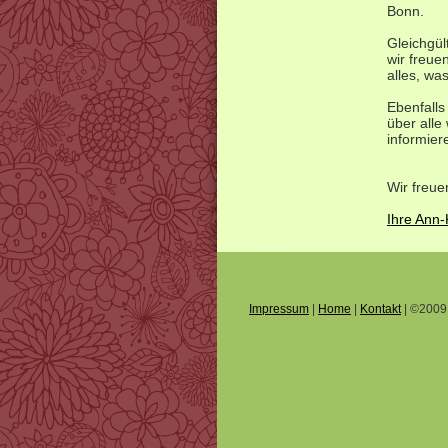
Bonn.
Gleichgül
wir freue
alles, wa
Ebenfalls
über alle
informier
Wir freue
Ihre Ann
Impressum
|
Home
|
Kontakt
| ©2009 