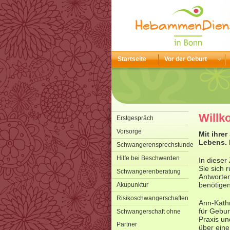
Startseite
Vor der Geburt
Will
Erstgespräch
Vorsorge
Mit ihre
Lebens. 
Schwangerensprechstunde
Hilfe bei Beschwerden
In dieser
Sie sich
Schwangerenberatung
Antworten
benötigen
Akupunktur
Risikoschwangerschaften
Ann-Kathr
für Gebu
Schwangerschaft ohne
Praxis un
Partner
über eine