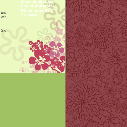
Sie sich bitte bei
Frau Ann-Kathrin
Krista unter 0177
 an,
777 4447
 wir
 Sie