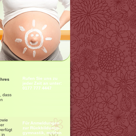
Rufen Sie uns zu
ihres
jeder Zeit an unter:
0177 777 4447
, dass
en
sowie
Für Anmeldungen
rer
zur Rückbildungs-
verfügt
gymnastik, melden
 in