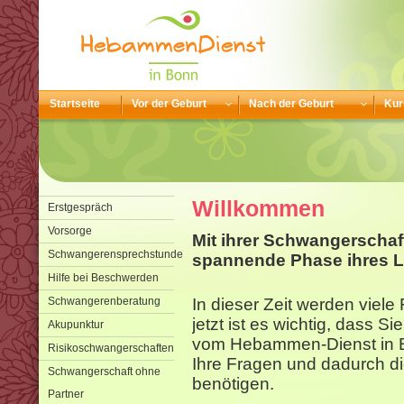
Startseite
Vor der Geburt
Nach der Geburt
Kur
Willkommen
Erstgespräch
Vorsorge
Mit ihrer Schwangerschaf
Schwangerensprechstunde
spannende Phase ihres L
Hilfe bei Beschwerden
Schwangerenberatung
In dieser Zeit werden viel
jetzt ist es wichtig, dass S
Akupunktur
vom Hebammen-Dienst in B
Risikoschwangerschaften
Ihre Fragen und dadurch di
Schwangerschaft ohne
benötigen.
Partner