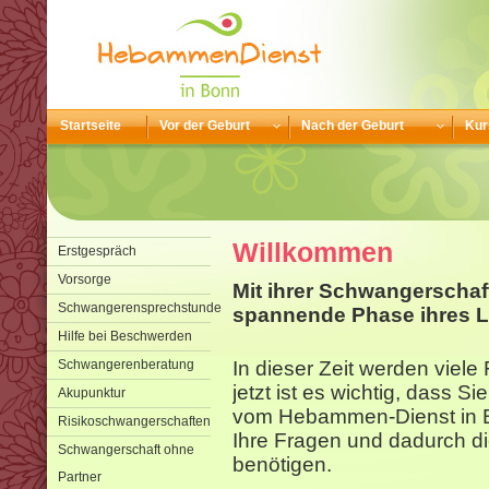
Startseite
Vor der Geburt
Nach der Geburt
Kur
Willkommen
Erstgespräch
Vorsorge
Mit ihrer Schwangerschaf
Schwangerensprechstunde
spannende Phase ihres L
Hilfe bei Beschwerden
Schwangerenberatung
In dieser Zeit werden viel
jetzt ist es wichtig, dass S
Akupunktur
vom Hebammen-Dienst in B
Risikoschwangerschaften
Ihre Fragen und dadurch di
Schwangerschaft ohne
benötigen.
Partner