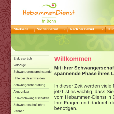
Startseite
Vor der Geburt
Nach der Geburt
Kur
Willkommen
Erstgespräch
Vorsorge
Mit ihrer Schwangerschaf
Schwangerensprechstunde
spannende Phase ihres L
Hilfe bei Beschwerden
Schwangerenberatung
In dieser Zeit werden viel
jetzt ist es wichtig, dass S
Akupunktur
vom Hebammen-Dienst in B
Risikoschwangerschaften
Ihre Fragen und dadurch di
Schwangerschaft ohne
benötigen.
Partner