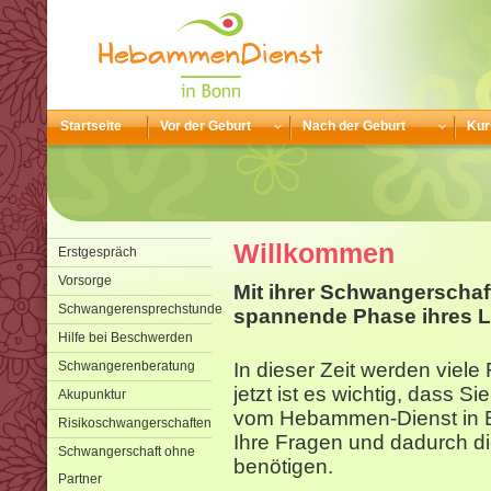
Startseite
Vor der Geburt
Nach der Geburt
Kur
Willkommen
Erstgespräch
Vorsorge
Mit ihrer Schwangerschaf
Schwangerensprechstunde
spannende Phase ihres L
Hilfe bei Beschwerden
Schwangerenberatung
In dieser Zeit werden viel
jetzt ist es wichtig, dass S
Akupunktur
vom Hebammen-Dienst in B
Risikoschwangerschaften
Ihre Fragen und dadurch di
Schwangerschaft ohne
benötigen.
Partner